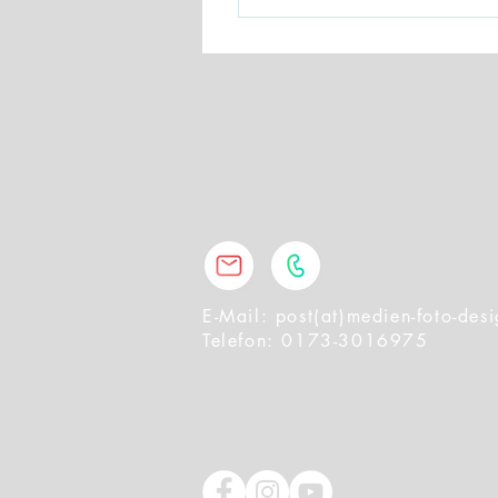
Nein. Wir sind auch mit unse
schildern und wir finden die 
E-Mail:
post(at)medien-foto-des
Telefon:
0173-3016975